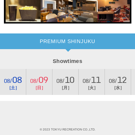
PREMIUM SHINJUKU
Showtimes
08
09
10
11
12
08/
08/
08/
08/
08/
［土］
［日］
［月］
［火］
［水］
© 2023 TOKYU RECREATION CO.,LTD.