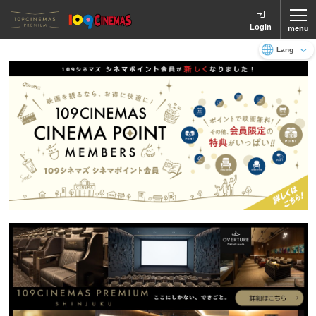
Login
menu
Language
日本語
English