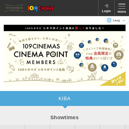
Login
menu
Language
日本語
English
KIBA
Showtimes