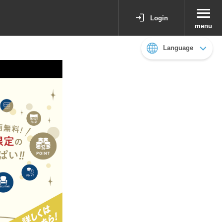
Login
menu
Language
日本語
English