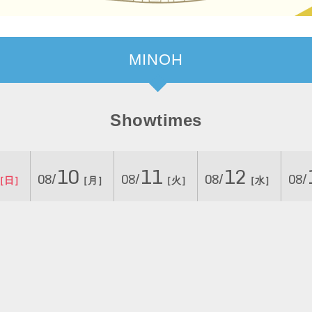
MINOH
Showtimes
10
11
12
08/
08/
08/
08/
［日］
［月］
［火］
［水］