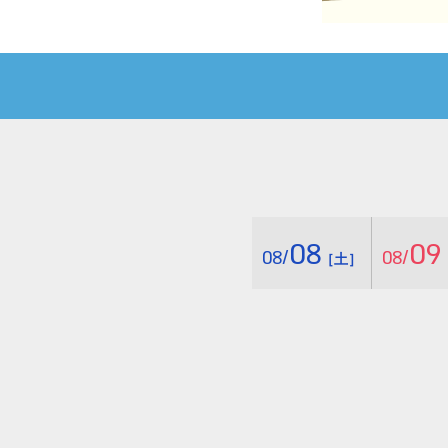
08
09
08/
08/
［土］