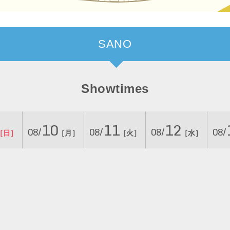
SANO
Showtimes
10
11
12
08/
08/
08/
08/
［日］
［月］
［火］
［水］