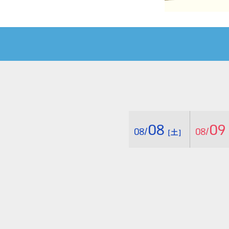
08
09
08/
08/
［土］