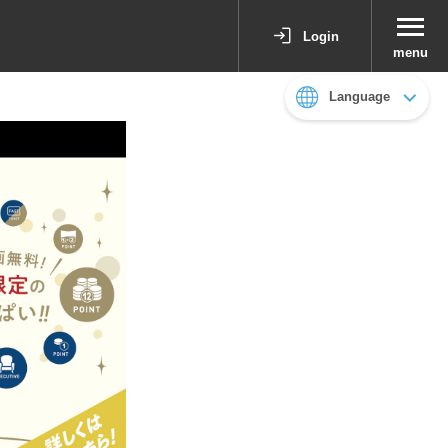
Login
menu
Language
日本語
English