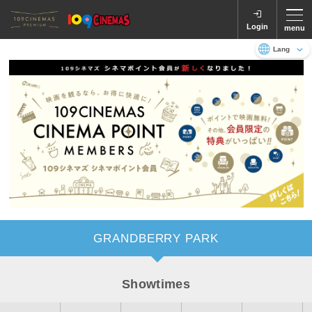
Login
menu
Language
日本語
English
GRANDBERRY PARK
Showtimes