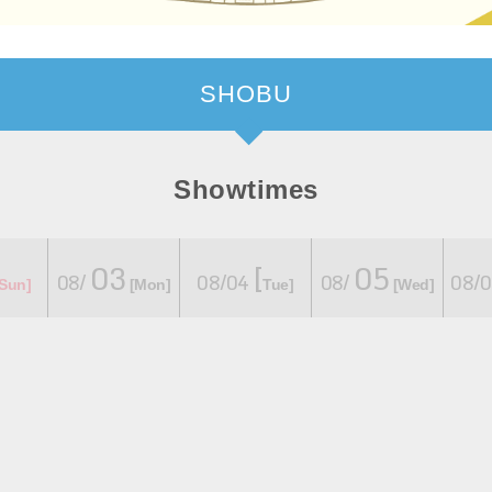
SHOBU
Showtimes
03
[
05
08/
08/04
08/
08/
​ ​
​ ​
​ ​
​ ​
​ ​
Sun]
[Mon]
Tue]
[Wed]