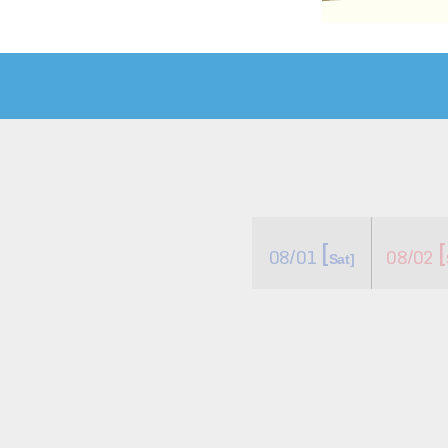
[
[
08/01
08/02
​ ​
​ ​
Sat]