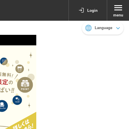
Login
menu
Language
日本語
English