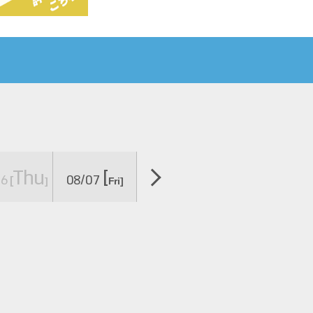
Thu
[
08
09
06
08/07
08/
08/
[
​ ​
]
Fri]
［土］
［日］