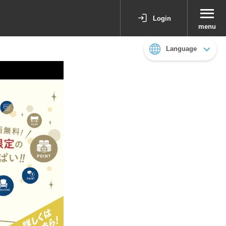
Login
menu
Language
日本語
English