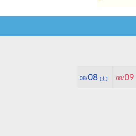
08
09
08/
08/
［土］