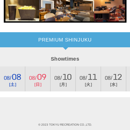
PREMIUM SHINJUKU
Showtimes
08
09
10
11
12
08/
08/
08/
08/
08/
［土］
［日］
［月］
［火］
［水］
© 2023 TOKYU RECREATION CO.,LTD.