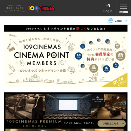
Login
menu
Language
日本語
English