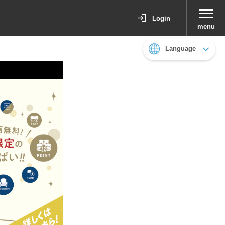
Login
menu
Language
日本語
English