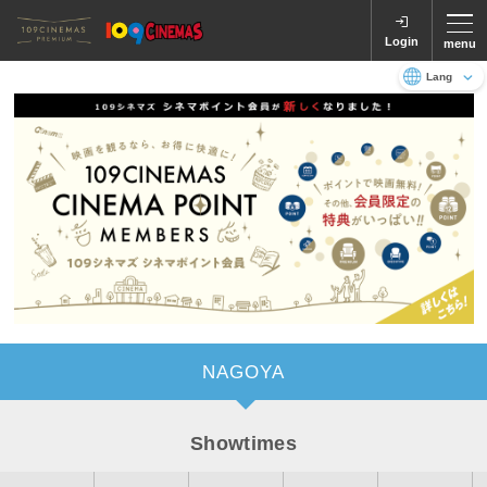
Login
menu
Language
日本語
English
NAGOYA
Showtimes