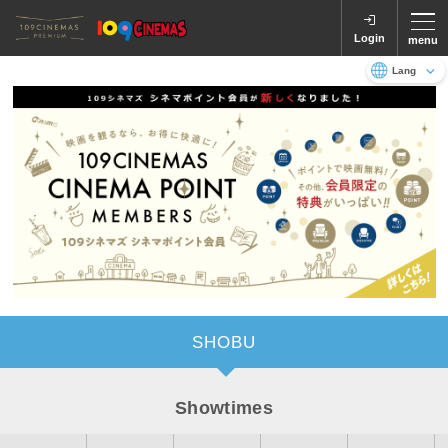
Login
menu
Language
日本語
English
SHOBU
Showtimes