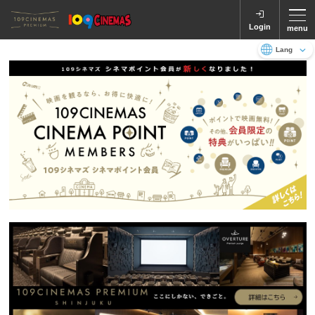
Login
menu
Language
日本語
English