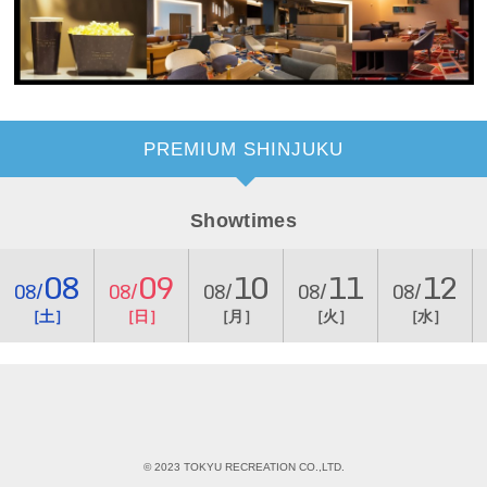
PREMIUM SHINJUKU
Showtimes
08
09
10
11
12
08/
08/
08/
08/
08/
［土］
［日］
［月］
［火］
［水］
© 2023 TOKYU RECREATION CO.,LTD.