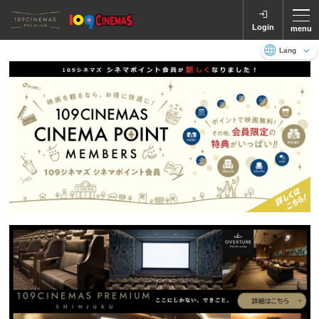
Login
menu
Language
日本語
English