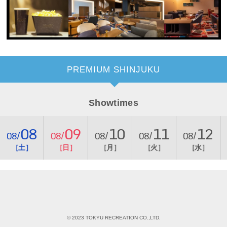
PREMIUM SHINJUKU
Showtimes
08
09
10
11
12
08/
08/
08/
08/
08/
［土］
［日］
［月］
［火］
［水］
© 2023 TOKYU RECREATION CO.,LTD.