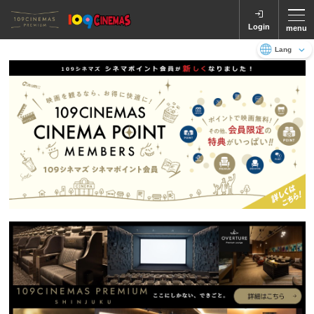
Login
menu
Language
日本語
English