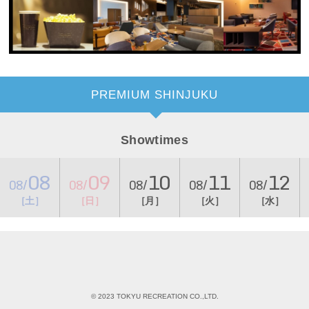
PREMIUM SHINJUKU
Showtimes
08
09
10
11
12
08/
08/
08/
08/
08/
［土］
［日］
［月］
［火］
［水］
© 2023 TOKYU RECREATION CO.,LTD.