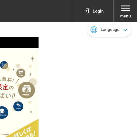
Login
menu
Language
日本語
English