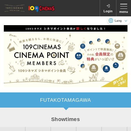
Login
menu
Language
日本語
English
FUTAKOTAMAGAWA
Showtimes