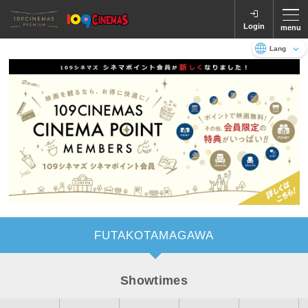
Login
menu
Language
日本語
English
FUTAKOTAMAGAWA
Showtimes