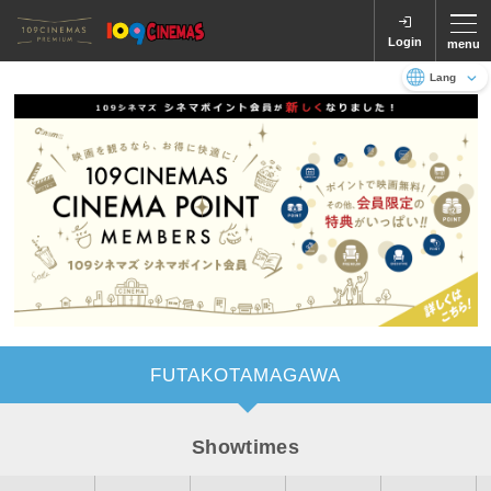
Login
menu
Language
日本語
English
FUTAKOTAMAGAWA
Showtimes