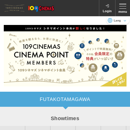
Login
menu
Language
日本語
English
FUTAKOTAMAGAWA
Showtimes