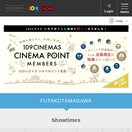
Login
menu
Language
日本語
English
FUTAKOTAMAGAWA
Showtimes